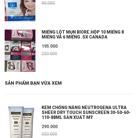
90.000
MIẾNG LỘT MỤN BIORE.HỘP 10 MIẾNG 8
MIẾNG VÀ 6 MIẾNG .SX CANADA
195.000
220.000
SẢN PHẨM BẠN VỪA XEM
KEM CHỐNG NẮNG NEUTROGENA ULTRA
SHEER DRY TOUCH SUNSCREEN 30-50-60-
110-88ML SẢN XUẤT MỸ
290.000
320.000