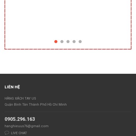
RAPID
KẸO
LIÊN HỆ
HÀNG XÁCH TAY US
Quận Bình Tân Thành Phố Hồ Chí Minh
0905.296.163
hanghieuus76@gmail.com
LIVE CHAT