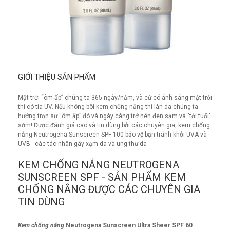
GIỚI THIỆU SẢN PHẨM
Mặt trời “ôm ấp” chúng ta 365 ngày/năm, và cứ có ánh sáng mặt trời
thì có tia UV. Nếu không bôi kem chống nắng thì làn da chúng ta
hưởng trọn sự “ôm ấp” đó và ngày càng trở nên đen sạm và "tới tuổi"
sớm! Được đánh giá cao và tin dùng bởi các chuyên gia, kem chống
nắng Neutrogena Sunscreen SPF 100 bảo vệ bạn tránh khỏi UVA và
UVB - các tác nhân gây xạm da và ung thư da
KEM CHỐNG NẮNG NEUTROGENA
SUNSCREEN SPF - SẢN PHẨM KEM
CHỐNG NẮNG ĐƯỢC CÁC CHUYÊN GIA
TIN DÙNG
Kem chống nắng
Neutrogena Sunscreen Ultra Sheer SPF 60