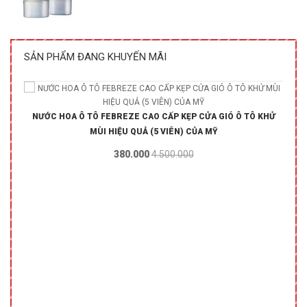
SẢN PHẨM ĐANG KHUYẾN MÃI
NƯỚC HOA Ô TÔ FEBREZE CAO CẤP KẸP CỬA GIÓ Ô TÔ KHỬ
MÙI HIỆU QUẢ (5 VIÊN) CỦA MỸ
380.000
4.500.000