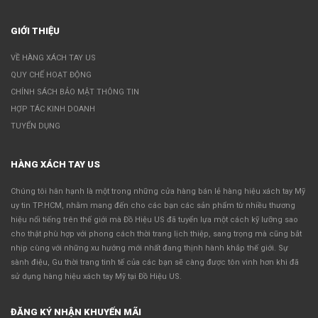
GIỚI THIỆU
VỀ HÀNG XÁCH TAY US
QUY CHẾ HOẠT ĐỘNG
CHÍNH SÁCH BẢO MẬT THÔNG TIN
HỢP TÁC KINH DOANH
TUYỂN DỤNG
HÀNG XÁCH TAY US
Chúng tôi hân hạnh là một trong những cửa hàng bán lẻ hàng hiệu xách tay Mỹ
uy tin TP.HCM, nhằm mang đến cho các bạn các sản phẩm từ nhiều thương
hiệu nổi tiếng trên thế giới mà Đồ Hiệu US đã tuyển lựa một cách kỹ lưỡng sao
cho thật phù hợp với phong cách thời trang lịch thiệp, sang trọng mà cũng bắt
nhịp cùng với những xu hướng mới nhất đang thịnh hành khắp thế giới. Sự
sành điệu, Gu thời trang tinh tế của các bạn sẽ càng được tôn vinh hơn khi đã
sử dụng hàng hiệu xách tay Mỹ tại Đồ Hiệu US.
ĐĂNG KÝ NHẬN KHUYẾN MÃI