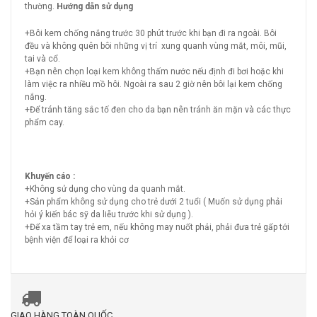
thường.
Hướng dẫn sử dụng
+Bôi kem chống nắng trước 30 phút trước khi bạn đi ra ngoài. Bôi
đều và không quên bôi những vị trí xung quanh vùng mắt, môi, mũi,
tai và cổ.
+Bạn nên chọn loại kem không thấm nước nếu định đi bơi hoặc khi
làm việc ra nhiều mồ hôi. Ngoài ra sau 2 giờ nên bôi lại kem chống
nắng.
+Để tránh tăng sắc tố đen cho da bạn nên tránh ăn mặn và các thực
phẩm cay.
Khuyến cáo :
+Không sử dụng cho vùng da quanh mắt.
+Sản phẩm không sử dụng cho trẻ dưới 2 tuổi ( Muốn sử dụng phải
hỏi ý kiến bác sỹ da liễu trước khi sử dụng ).
+Để xa tầm tay trẻ em, nếu không may nuốt phải, phải đưa trẻ gấp tới
bệnh viện để loại ra khỏi cơ
GIAO HÀNG TOÀN QUỐC