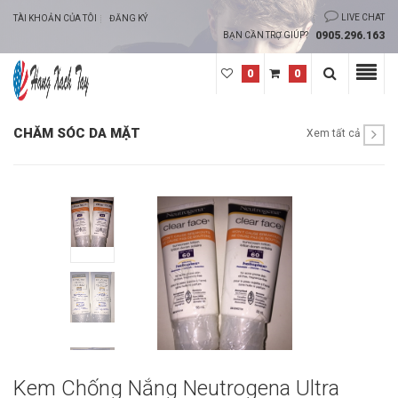
LIVE CHAT
TÀI KHOẢN CỦA TÔI
ĐĂNG KÝ
0905.296.163
BẠN CẦN TRỢ GIÚP?
0
0
CHĂM SÓC DA MẶT
Xem tất cả
Kem Chống Nắng Neutrogena Ultra