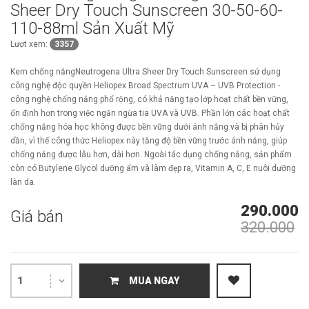
Sheer Dry Touch Sunscreen 30-50-60-
110-88ml Sản Xuất Mỹ
Lượt xem:
3357
Kem chống nắngNeutrogena Ultra Sheer Dry Touch Sunscreen sử dụng
công nghệ độc quyền Heliopex Broad Spectrum UVA – UVB Protection -
công nghệ chống nắng phổ rộng, có khả năng tạo lớp hoạt chất bền vững,
ổn định hơn trong việc ngăn ngừa tia UVA và UVB. Phần lớn các hoạt chất
chống nắng hóa học không được bền vững dưới ánh nắng và bị phân hủy
dần, vì thế công thức Heliopex này tăng độ bền vững trước ánh nắng, giúp
chống nắng được lâu hơn, dài hơn. Ngoài tác dụng chống nắng, sản phẩm
còn có Butylene Glycol dưỡng ẩm và làm đẹp ra, Vitamin A, C, E nuôi dưỡng
làn da.
290.000
Giá bán
320.000
1
MUA NGAY