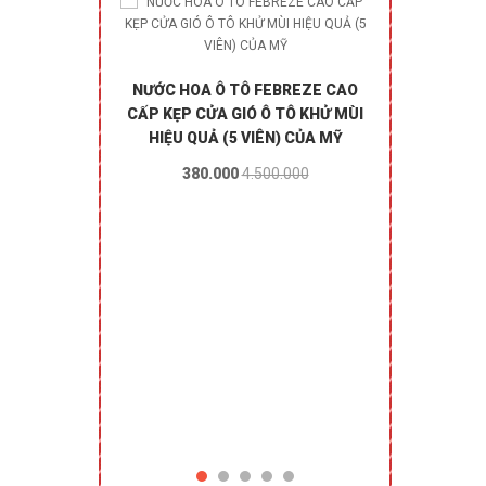
NƯỚC HOA Ô TÔ FEBREZE CAO
CẤP KẸP CỬA GIÓ Ô TÔ KHỬ MÙI
HIỆU QUẢ (5 VIÊN) CỦA MỸ
380.000
4.500.000
G NHĂN VÀ KHỬ
KẸO SOCOLA
BOUNCE RAPID
CHOCOLATE 15
UP (MỸ)
CỦ
300.000
800.00