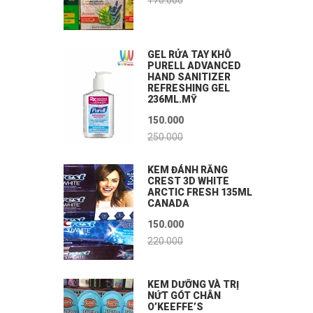
170.000
GEL RỬA TAY KHÔ
PURELL ADVANCED
HAND SANITIZER
REFRESHING GEL
236ML.MỸ
150.000
250.000
KEM ĐÁNH RĂNG
CREST 3D WHITE
ARCTIC FRESH 135ML
CANADA
150.000
220.000
KEM DƯỠNG VÀ TRỊ
NỨT GÓT CHÂN
O’KEEFFE’S