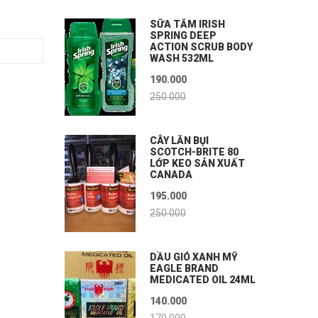
SỮA TẮM IRISH
SPRING DEEP
ACTION SCRUB BODY
WASH 532ML
190.000
250.000
CÂY LĂN BỤI
SCOTCH-BRITE 80
LỚP KEO SẢN XUẤT
CANADA
195.000
250.000
DẦU GIÓ XANH MỸ
EAGLE BRAND
MEDICATED OIL 24ML
140.000