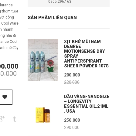
0905.296.163
ndurance
 thơm tươi
SẢN PHẨM LIÊN QUAN
 với công
e Cool Ware
ch nhanh
ộng như đi
XỊT KHỬ MÙI NAM
urance Cool
DEGREE
ạnh mẽ đầy
MOTIONSENSE DRY
SPRAY
ANTIPERSPIRANT
00.000
SHEER POWDER 107G
0.000
200.000
220.000
DẦU VÀNG-NANOGIZE
– LONGEVITY
ESSENTIAL OIL.21ML
. USA
250.000
290.000