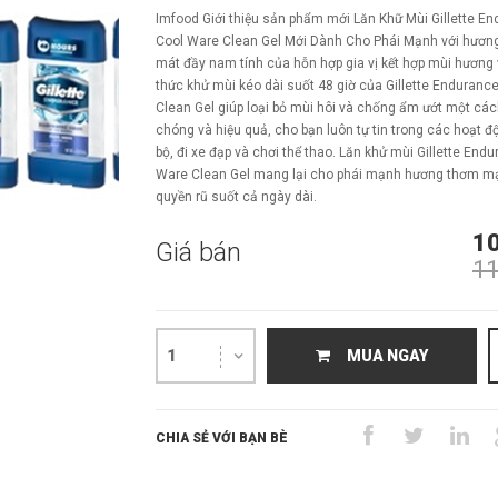
Imfood Giới thiệu sản phẩm mới Lăn Khữ Mùi Gillette E
Cool Ware Clean Gel Mới Dành Cho Phái Mạnh với hương
mát đầy nam tính của hỗn hợp gia vị kết hợp mùi hương
thức khử mùi kéo dài suốt 48 giờ của Gillette Enduranc
Clean Gel giúp loại bỏ mùi hôi và chống ẩm ướt một cá
chóng và hiệu quả, cho bạn luôn tự tin trong các hoạt đ
bộ, đi xe đạp và chơi thể thao. Lăn khử mùi Gillette End
Ware Clean Gel mang lại cho phái mạnh hương thơm m
quyền rũ suốt cả ngày dài.
1
Giá bán
11
1
MUA NGAY
CHIA SẺ VỚI BẠN BÈ