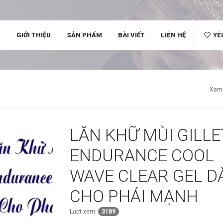
Ủ
GIỚI THIỆU
SẢN PHẨM
BÀI VIẾT
LIÊN HỆ
YÊ
Xem 
LĂN KHỮ MÙI GILLE
ENDURANCE COOL
WAVE CLEAR GEL 
CHO PHÁI MẠNH
Lượt xem:
3189