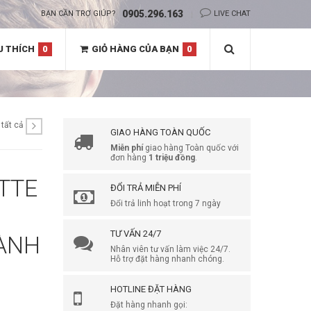
0905.296.163
BẠN CẦN TRỢ GIÚP?
LIVE CHAT
U THÍCH
0
GIỎ HÀNG CỦA BẠN
0
tất cả
GIAO HÀNG TOÀN QUỐC
Miễn phí
giao hàng Toàn quốc với
đơn hàng
1 triệu đồng
.
TTE
ĐỔI TRẢ MIỄN PHÍ
Đổi trả linh hoạt trong 7 ngày
TƯ VẤN 24/7
DÀNH
Nhân viên tư vấn làm việc 24/7.
Hỗ trợ đặt hàng nhanh chóng.
HOTLINE ĐẶT HÀNG
Đặt hàng nhanh gọi: