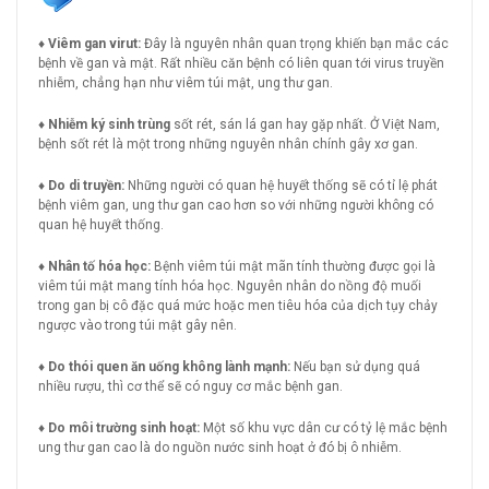
♦
Viêm gan virut:
Đây là nguyên nhân quan trọng khiến bạn mắc các
bệnh về gan và mật. Rất nhiều căn bệnh có liên quan tới virus truyền
nhiễm, chẳng hạn như viêm túi mật, ung thư gan.
♦
Nhiễm ký sinh trùng
sốt rét, sán lá gan hay gặp nhất. Ở Việt Nam,
bệnh sốt rét là một trong những nguyên nhân chính gây xơ gan.
♦
Do di truyền:
Những người có quan hệ huyết thống sẽ có tỉ lệ phát
bệnh viêm gan, ung thư gan cao hơn so với những người không có
quan hệ huyết thống.
♦
Nhân tố hóa học:
Bệnh viêm túi mật mãn tính thường được gọi là
viêm túi mật mang tính hóa học. Nguyên nhân do nồng độ muối
trong gan bị cô đặc quá mức hoặc men tiêu hóa của dịch tụy chảy
ngược vào trong túi mật gây nên.
♦
Do thói quen ăn uống không lành mạnh:
Nếu bạn sử dụng quá
nhiều rượu, thì cơ thể sẽ có nguy cơ mắc bệnh gan.
♦
Do môi trường sinh hoạt:
Một số khu vực dân cư có tỷ lệ mắc bệnh
ung thư gan cao là do nguồn nước sinh hoạt ở đó bị ô nhiễm.