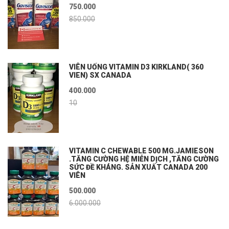
750.000
850.000
VIÊN UỐNG VITAMIN D3 KIRKLAND( 360
VIEN) SX CANADA
400.000
10
VITAMIN C CHEWABLE 500 MG.JAMIESON
.TĂNG CƯỜNG HỆ MIỄN DỊCH ,TĂNG CƯỜNG
SỨC ĐỀ KHÁNG. SẢN XUẤT CANADA 200
VIÊN
500.000
6.000.000