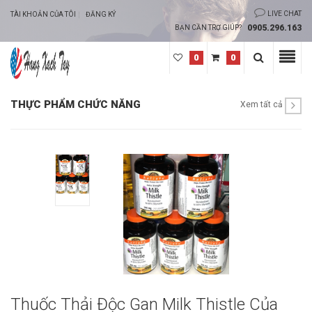
LIVE CHAT
TÀI KHOẢN CỦA TÔI
ĐĂNG KÝ
0905.296.163
BẠN CẦN TRỢ GIÚP?
0
0
THỰC PHẨM CHỨC NĂNG
Xem tất cả
Thuốc Thải Độc Gan Milk Thistle Của