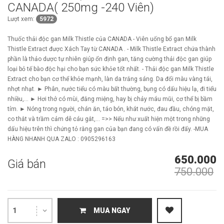
CANADA( 250mg -240 Viên)
Lượt xem:
5972
Thuốc thải độc gan Milk Thistle của CANADA - Viên uống bổ gan Milk
Thistle Extract được Xách Tay từ CANADA . - Milk Thistle Extract chứa thành
phần là thảo dược tự nhiên giúp ổn định gan, tăng cường thải độc gan giúp
loại bỏ tế bào độc hại cho bạn sức khỏe tốt nhất. - Thải độc gan Milk Thistle
Extract cho bạn cơ thể khỏe mạnh, làn da trắng sáng. Da đổi màu vàng tái,
nhợt nhạt. ► Phân, nước tiểu có màu bất thường, bụng có dấu hiệu lạ, đi tiểu
nhiều,… ► Hơi thở có mùi, đắng miệng, hay bị chảy máu mũi, cơ thể bị bầm
tím. ► Nóng trong người, chán ăn, táo bón, khát nước, đau đầu, chóng mặt,
co thắt và trầm cảm dễ cáu gắt,… =>> Nếu như xuất hiện một trong những
dấu hiệu trên thì chứng tỏ rằng gan của bạn đang có vấn đề rồi đấy. -MUA
HÀNG NHANH QUA ZALO : 0905296163
650.000
Giá bán
750.000
1
MUA NGAY