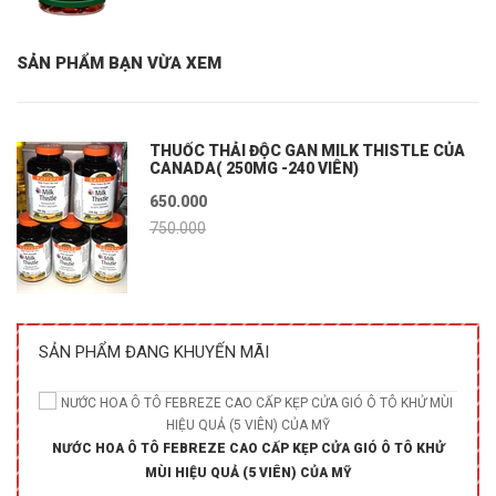
SẢN PHẨM BẠN VỪA XEM
THUỐC THẢI ĐỘC GAN MILK THISTLE CỦA
CANADA( 250MG -240 VIÊN)
650.000
750.000
SẢN PHẨM ĐANG KHUYẾN MÃI
NƯỚC HOA Ô TÔ FEBREZE CAO CẤP KẸP CỬA GIÓ Ô TÔ KHỬ
MÙI HIỆU QUẢ (5 VIÊN) CỦA MỸ