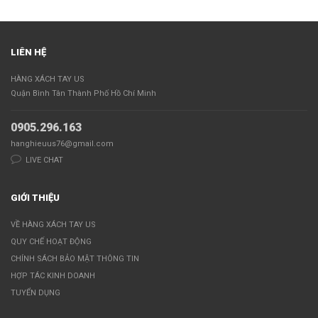
LIÊN HỆ
HÀNG XÁCH TAY US
Quận Bình Tân Thành Phố Hồ Chí Minh
0905.296.163
hanghieuus76@gmail.com
LIVE CHAT
GIỚI THIỆU
VỀ HÀNG XÁCH TAY US
QUY CHẾ HOẠT ĐỘNG
CHÍNH SÁCH BẢO MẬT THÔNG TIN
HỢP TÁC KINH DOANH
TUYỂN DỤNG