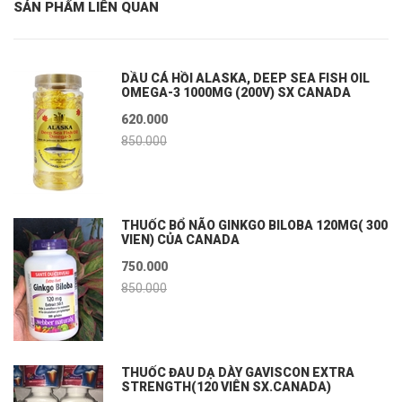
SẢN PHẨM LIÊN QUAN
DẦU CÁ HỒI ALASKA, DEEP SEA FISH OIL
OMEGA-3 1000MG (200V) SX CANADA
620.000
850.000
THUỐC BỔ NÃO GINKGO BILOBA 120MG( 300
VIEN) CỦA CANADA
750.000
850.000
THUỐC ĐAU DẠ DÀY GAVISCON EXTRA
STRENGTH(120 VIÊN SX.CANADA)